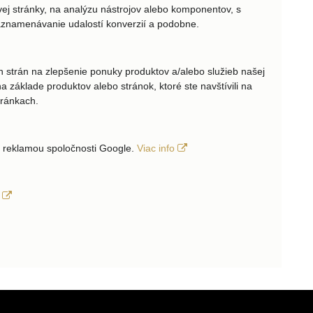
j stránky, na analýzu nástrojov alebo komponentov, s
 zaznamenávanie udalostí konverzií a podobne.
h strán na zlepšenie ponuky produktov a/alebo služieb našej
na základe produktov alebo stránok, ktoré ste navštívili na
tránkach.
s reklamou spoločnosti Google.
Viac info