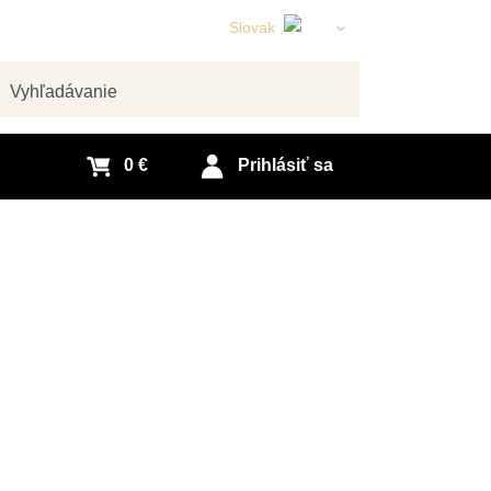
Slovak
English
Czech
adať
German
0 €
Prihlásiť sa