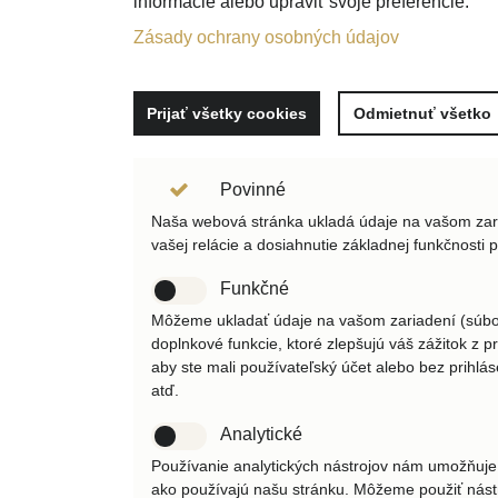
informácie alebo upraviť svoje preferencie.
Zásady ochrany osobných údajov
Prijať všetky cookies
Odmietnuť všetko
Povinné
Naša webová stránka ukladá údaje na vašom zaria
vašej relácie a dosiahnutie základnej funkčnosti 
Funkčné
Môžeme ukladať údaje na vašom zariadení (súbor
doplnkové funkcie, ktoré zlepšujú váš zážitok z pr
aby ste mali používateľský účet alebo bez prihláse
atď.
Analytické
Používanie analytických nástrojov nám umožňuje
ako používajú našu stránku. Môžeme použiť nástro