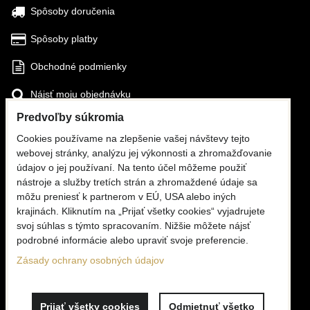
Spôsoby doručenia
Spôsoby platby
Obchodné podmienky
Nájsť moju objednávku
Predvoľby súkromia
SLEDUJTE NÁS
Cookies používame na zlepšenie vašej návštevy tejto
webovej stránky, analýzu jej výkonnosti a zhromažďovanie
Facebook
údajov o jej používaní. Na tento účel môžeme použiť
nástroje a služby tretích strán a zhromaždené údaje sa
Instagram
môžu preniesť k partnerom v EÚ, USA alebo iných
krajinách. Kliknutím na „Prijať všetky cookies“ vyjadrujete
KONTAKTY
svoj súhlas s týmto spracovaním. Nižšie môžete nájsť
podrobné informácie alebo upraviť svoje preferencie.
☎
+420 776 806 676
(PO - PI, 6 - 16:00)
Zásady ochrany osobných údajov
✉
info@mooria.eu
Prijať všetky cookies
Odmietnuť všetko