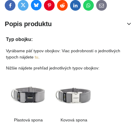
Bluesky
Twitter
Facebook
Pinterest
Reddit
LinkedIn
WhatsApp
E-mail
Popis produktu
Typ obojku:
Vyrábame päť typov obojkov: Viac podrobností o jednotlivých
typoch nájdete
tu
.
Nižšie nájdete prehľad jednotlivých typov obojkov:
Plastová spona
Kovová spona