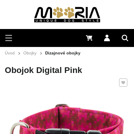
Hľadať
Menu
0 €
Prihlásiť 
Vyh
Úvod
Obojky
Dizajnové obojky
Obojok Digital Pink
Pridať 