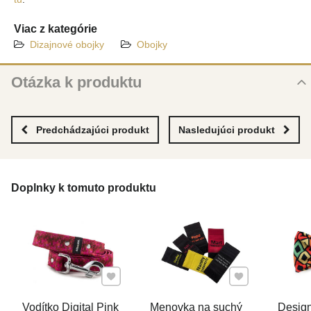
Viac z kategórie
Dizajnové obojky
Obojky
Otázka k produktu
Nová otázka k produktu
MENO
Predchádzajúci produkt
Nasledujúci produkt
VÁŠ E-MAIL
Doplnky k tomuto produktu
VAŠA OTÁZKA K PRODUKTU
Pridať k Obľúbeným
Pridať k Obľúben
Vodítko Digital Pink
Menovka na suchý
Design