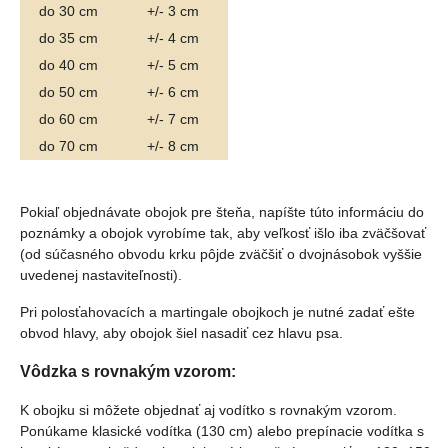
do 30 cm
+/- 3 cm
do 35 cm
+/- 4 cm
do 40 cm
+/- 5 cm
do 50 cm
+/- 6 cm
do 60 cm
+/- 7 cm
do 70 cm
+/- 8 cm
Pokiaľ objednávate obojok pre šteňa, napíšte túto informáciu do
poznámky a obojok vyrobíme tak, aby veľkosť išlo iba zväčšovať
(od súčasného obvodu krku pôjde zväčšiť o dvojnásobok vyššie
uvedenej nastaviteľnosti).
Pri polosťahovacích a martingale obojkoch je nutné zadať ešte
obvod hlavy, aby obojok šiel nasadiť cez hlavu psa.
Vôdzka s rovnakým vzorom:
K obojku si môžete objednať aj vodítko s rovnakým vzorom.
Ponúkame klasické vodítka (130 cm) alebo prepínacie vodítka s