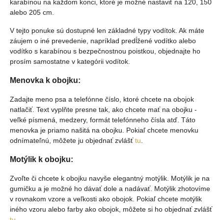
karabínou na každom konci, ktoré je možné nastaviť na 120, 150
alebo 205 cm.
V tejto ponuke sú dostupné len základné typy vodítok. Ak máte
záujem o iné prevedenie, napríklad predĺžené vodítko alebo
vodítko s karabínou s bezpečnostnou poistkou, objednajte ho
prosím samostatne v kategórii vodítok.
Menovka k obojku:
Zadajte meno psa a telefónne číslo, ktoré chcete na obojok
natlačiť. Text vyplňte presne tak, ako chcete mať na obojku -
veľké písmená, medzery, formát telefónneho čísla atď. Táto
menovka je priamo našitá na obojku. Pokiaľ chcete menovku
odnímateľnú, môžete ju objednať zvlášť
tu
.
Motýlik k obojku:
Zvoľte či chcete k obojku navyše elegantný motýlik. Motýlik je na
gumičku a je možné ho dávať dole a nadávať. Motýlik zhotovíme
v rovnakom vzore a veľkosti ako obojok. Pokiaľ chcete motýlik
iného vzoru alebo farby ako obojok, môžete si ho objednať zvlášť
tu
.