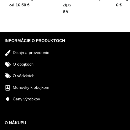
Cena s DPH
zips
Cena s
od 16.50 €
6 €
Cena s DPH
9 €
Odoslať
INFORMÁCIE O PRODUKTOCH
Dizajn a prevedenie
O obojkoch
O vôdzkách
Menovky k obojkom
Ceny výrobkov
O NÁKUPU