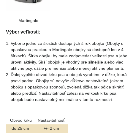
Martingale
Výber veľkosti:
Vyberte jednu zo šiestich dostupných šírok obojku (Obojky s
opaskovou prackou a Martingale obojky sú dostupné len v 4
šírkach). Šírka obojku by mala zodpovedať veľkosti psa a jeho
úrovni aktivity. Širší obojok je vhodný pre silnejšie alebo viac
aktívne psy, užšie pre menšie alebo menej aktívne plemená.
Ďalej vyplňte obvod krku psa a obojok vyrobíme v dĺžke, ktorá
psovi padne. Obojky sú navyše dĺžkovo nastaviteľné (okrem
obojku s opaskovou sponou), zvolená dĺžka tak pôjde skrátiť
alebo predĺžiť. Nastaviteľnosť záleží na veľkosti krku psa,
obojok bude nastaviteľný minimálne v tomto rozmedzí:
Obvod krku
Nastaviteľnosť
do 25 cm
+/- 2 cm