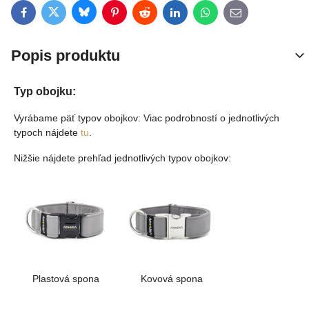
Bluesky
Twitter
Facebook
Pinterest
Reddit
LinkedIn
WhatsApp
E-mail
Popis produktu
Typ obojku:
Vyrábame päť typov obojkov: Viac podrobností o jednotlivých
typoch nájdete
tu
.
Nižšie nájdete prehľad jednotlivých typov obojkov:
Plastová spona
Kovová spona