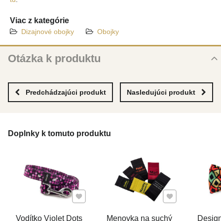
Viac z kategórie
Dizajnové obojky
Obojky
Otázka k produktu
Nová otázka k produktu
MENO
Predchádzajúci produkt
Nasledujúci produkt
VÁŠ E-MAIL
Doplnky k tomuto produktu
VAŠA OTÁZKA K PRODUKTU
Pridať k Obľúbeným
Pridať k Obľúben
Vodítko Violet Dots
Menovka na suchý
Design