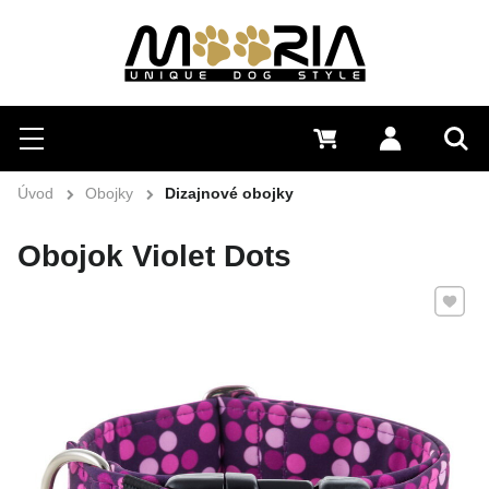
Hľadať
Menu
0 €
Prihlásiť 
Vyh
Úvod
Obojky
Dizajnové obojky
Obojok Violet Dots
Pridať 