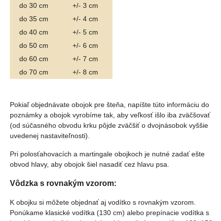
do 30 cm
+/- 3 cm
do 35 cm
+/- 4 cm
do 40 cm
+/- 5 cm
do 50 cm
+/- 6 cm
do 60 cm
+/- 7 cm
do 70 cm
+/- 8 cm
Pokiaľ objednávate obojok pre šteňa, napíšte túto informáciu do
poznámky a obojok vyrobíme tak, aby veľkosť išlo iba zväčšovať
(od súčasného obvodu krku pôjde zväčšiť o dvojnásobok vyššie
uvedenej nastaviteľnosti).
Pri polosťahovacích a martingale obojkoch je nutné zadať ešte
obvod hlavy, aby obojok šiel nasadiť cez hlavu psa.
Vôdzka s rovnakým vzorom:
K obojku si môžete objednať aj vodítko s rovnakým vzorom.
Ponúkame klasické vodítka (130 cm) alebo prepínacie vodítka s