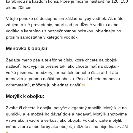
karabínou na každom konci, ktoré je možné nastaviť na 120, 150
alebo 205 cm.
V tejto ponuke sú dostupné len základné typy vodítok. Ak máte
záujem o iné prevedenie, napríklad predĺžené vodítko alebo
vodítko s karabínou s bezpečnostnou poistkou, objednajte ho
prosím samostatne v kategórii vodítok.
Menovka k obojku:
Zadajte meno psa a telefónne číslo, ktoré chcete na obojok
natlačiť. Text vyplňte presne tak, ako chcete mať na obojku -
veľké písmená, medzery, formát telefónneho čísla atď. Táto
menovka je priamo našitá na obojku. Pokiaľ chcete menovku
odnímateľnú, môžete ju objednať zvlášť
tu
.
Motýlik k obojku:
Zvoľte či chcete k obojku navyše elegantný motýlik. Motýlik je na
gumičku a je možné ho dávať dole a nadávať. Motýlik zhotovíme
v rovnakom vzore a veľkosti ako obojok. Pokiaľ chcete motýlik
iného vzoru alebo farby ako obojok, môžete si ho objednať zvlášť
tu
.