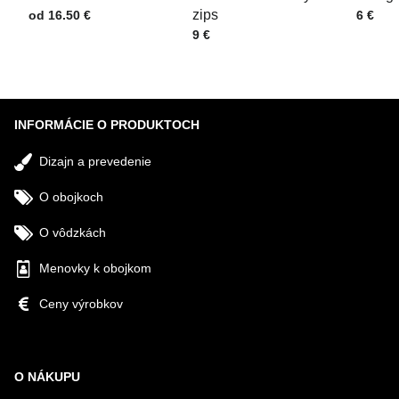
Cena s DPH
zips
Cena s
od 16.50 €
6 €
Cena s DPH
9 €
Odoslať
INFORMÁCIE O PRODUKTOCH
Dizajn a prevedenie
O obojkoch
O vôdzkách
Menovky k obojkom
Ceny výrobkov
O NÁKUPU