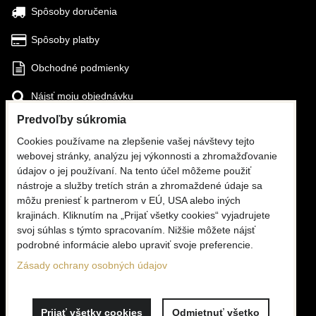
Spôsoby doručenia
Spôsoby platby
Obchodné podmienky
Nájsť moju objednávku
Predvoľby súkromia
SLEDUJTE NÁS
Cookies používame na zlepšenie vašej návštevy tejto
webovej stránky, analýzu jej výkonnosti a zhromažďovanie
Facebook
údajov o jej používaní. Na tento účel môžeme použiť
nástroje a služby tretích strán a zhromaždené údaje sa
Instagram
môžu preniesť k partnerom v EÚ, USA alebo iných
krajinách. Kliknutím na „Prijať všetky cookies“ vyjadrujete
KONTAKTY
svoj súhlas s týmto spracovaním. Nižšie môžete nájsť
podrobné informácie alebo upraviť svoje preferencie.
☎
+420 776 806 676
(PO - PI, 6 - 16:00)
Zásady ochrany osobných údajov
✉
info@mooria.eu
Prijať všetky cookies
Odmietnuť všetko