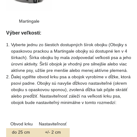
Martingale
Výber veľkosti:
Vyberte jednu zo šiestich dostupných šírok obojku (Obojky s
opaskovou prackou a Martingale obojky sú dostupné len v 4
šírkach). Šírka obojku by mala zodpovedať veľkosti psa a jeho
úrovni aktivity. Širší obojok je vhodný pre silnejšie alebo viac
aktívne psy, užšie pre menšie alebo menej aktívne plemená.
Ďalej vyplňte obvod krku psa a obojok vyrobíme v dĺžke, ktorá
psovi padne. Obojky sú navyše dĺžkovo nastaviteľné (okrem
obojku s opaskovou sponou), zvolená dĺžka tak pôjde skrátiť
alebo predĺžiť. Nastaviteľnosť záleží na veľkosti krku psa,
obojok bude nastaviteľný minimálne v tomto rozmedzí:
Obvod krku
Nastaviteľnosť
do 25 cm
+/- 2 cm