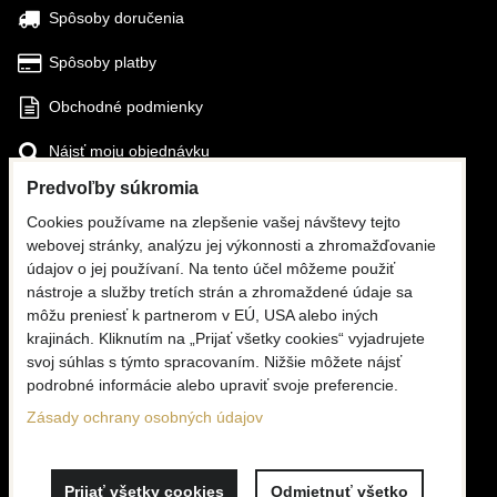
Spôsoby doručenia
Spôsoby platby
Obchodné podmienky
Nájsť moju objednávku
Predvoľby súkromia
SLEDUJTE NÁS
Cookies používame na zlepšenie vašej návštevy tejto
webovej stránky, analýzu jej výkonnosti a zhromažďovanie
Facebook
údajov o jej používaní. Na tento účel môžeme použiť
nástroje a služby tretích strán a zhromaždené údaje sa
Instagram
môžu preniesť k partnerom v EÚ, USA alebo iných
krajinách. Kliknutím na „Prijať všetky cookies“ vyjadrujete
KONTAKTY
svoj súhlas s týmto spracovaním. Nižšie môžete nájsť
podrobné informácie alebo upraviť svoje preferencie.
☎
+420 776 806 676
(PO - PI, 6 - 16:00)
Zásady ochrany osobných údajov
✉
info@mooria.eu
Prijať všetky cookies
Odmietnuť všetko