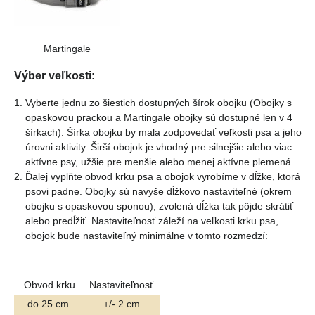
Martingale
Výber veľkosti:
Vyberte jednu zo šiestich dostupných šírok obojku (Obojky s
opaskovou prackou a Martingale obojky sú dostupné len v 4
šírkach). Šírka obojku by mala zodpovedať veľkosti psa a jeho
úrovni aktivity. Širší obojok je vhodný pre silnejšie alebo viac
aktívne psy, užšie pre menšie alebo menej aktívne plemená.
Ďalej vyplňte obvod krku psa a obojok vyrobíme v dĺžke, ktorá
psovi padne. Obojky sú navyše dĺžkovo nastaviteľné (okrem
obojku s opaskovou sponou), zvolená dĺžka tak pôjde skrátiť
alebo predĺžiť. Nastaviteľnosť záleží na veľkosti krku psa,
obojok bude nastaviteľný minimálne v tomto rozmedzí:
Obvod krku
Nastaviteľnosť
do 25 cm
+/- 2 cm