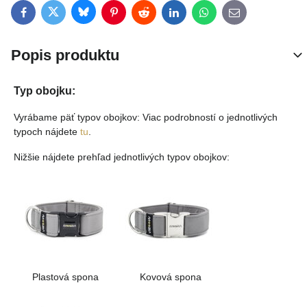
Bluesky
Twitter
Facebook
Pinterest
Reddit
LinkedIn
WhatsApp
E-mail
Popis produktu
Typ obojku:
Vyrábame päť typov obojkov: Viac podrobností o jednotlivých
typoch nájdete
tu
.
Nižšie nájdete prehľad jednotlivých typov obojkov:
Plastová spona
Kovová spona