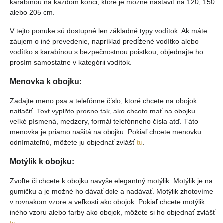
karabínou na každom konci, ktoré je možné nastaviť na 120, 150
alebo 205 cm.
V tejto ponuke sú dostupné len základné typy vodítok. Ak máte
záujem o iné prevedenie, napríklad predĺžené vodítko alebo
vodítko s karabínou s bezpečnostnou poistkou, objednajte ho
prosím samostatne v kategórii vodítok.
Menovka k obojku:
Zadajte meno psa a telefónne číslo, ktoré chcete na obojok
natlačiť. Text vyplňte presne tak, ako chcete mať na obojku -
veľké písmená, medzery, formát telefónneho čísla atď. Táto
menovka je priamo našitá na obojku. Pokiaľ chcete menovku
odnímateľnú, môžete ju objednať zvlášť
tu
.
Motýlik k obojku:
Zvoľte či chcete k obojku navyše elegantný motýlik. Motýlik je na
gumičku a je možné ho dávať dole a nadávať. Motýlik zhotovíme
v rovnakom vzore a veľkosti ako obojok. Pokiaľ chcete motýlik
iného vzoru alebo farby ako obojok, môžete si ho objednať zvlášť
tu
.