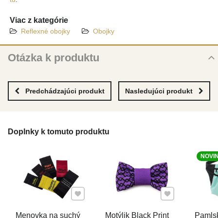
Viac z kategórie
Reflexné obojky
Obojky
Otázka k produktu
Nová otázka k produktu
MENO
Predchádzajúci produkt
Nasledujúci produkt
VÁŠ E-MAIL
Doplnky k tomuto produktu
NOVI
VAŠA OTÁZKA K PRODUKTU
Pridať k Obľúbeným
Pridať k Obľúben
Menovka na suchý
Motýlik Black Print
Pamls