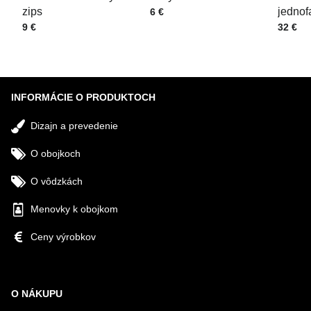
zips
Cena s DPH
jednof
6 €
Cena s DPH
Cena s
9 €
32 €
Odoslať
INFORMÁCIE O PRODUKTOCH
Dizajn a prevedenie
O obojkoch
O vôdzkách
Menovky k obojkom
Ceny výrobkov
O NÁKUPU