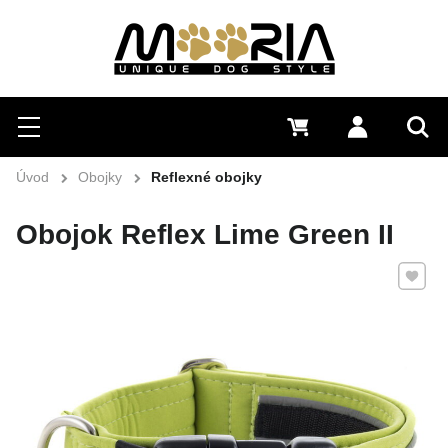
Hľadať
Menu
0 €
Prihlásiť 
Vyh
Úvod
Obojky
Reflexné obojky
Obojok Reflex Lime Green II
Pridať 