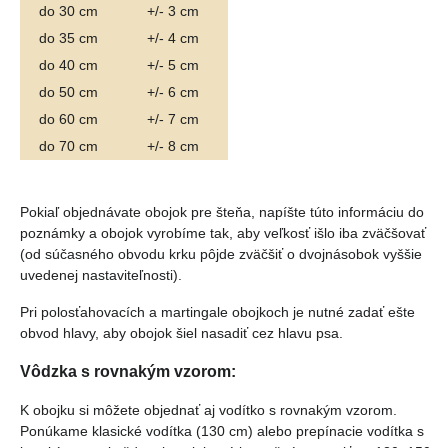
do 30 cm
+/- 3 cm
do 35 cm
+/- 4 cm
do 40 cm
+/- 5 cm
do 50 cm
+/- 6 cm
do 60 cm
+/- 7 cm
do 70 cm
+/- 8 cm
Pokiaľ objednávate obojok pre šteňa, napíšte túto informáciu do
poznámky a obojok vyrobíme tak, aby veľkosť išlo iba zväčšovať
(od súčasného obvodu krku pôjde zväčšiť o dvojnásobok vyššie
uvedenej nastaviteľnosti).
Pri polosťahovacích a martingale obojkoch je nutné zadať ešte
obvod hlavy, aby obojok šiel nasadiť cez hlavu psa.
Vôdzka s rovnakým vzorom:
K obojku si môžete objednať aj vodítko s rovnakým vzorom.
Ponúkame klasické vodítka (130 cm) alebo prepínacie vodítka s