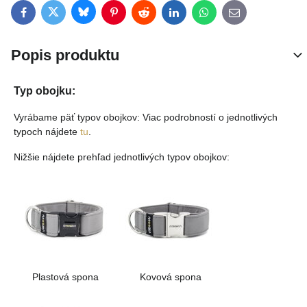
Bluesky
Twitter
Facebook
Pinterest
Reddit
LinkedIn
WhatsApp
E-mail
Popis produktu
Typ obojku:
Vyrábame päť typov obojkov: Viac podrobností o jednotlivých
typoch nájdete
tu
.
Nižšie nájdete prehľad jednotlivých typov obojkov:
Plastová spona
Kovová spona