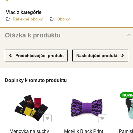
Viac z kategórie
Reflexné obojky
Obojky
Otázka k produktu
Nová otázka k produktu
MENO
Predchádzajúci produkt
Nasledujúci produkt
VÁŠ E-MAIL
Doplnky k tomuto produktu
NOVI
VAŠA OTÁZKA K PRODUKTU
Pridať k Obľúbeným
Pridať k Obľúben
Menovka na suchý
Motýlik Black Print
Pamls