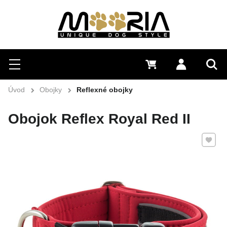
Hľadať
Menu
0 €
Prihlásiť 
Vyh
Úvod
Obojky
Reflexné obojky
Obojok Reflex Royal Red II
Pridať 