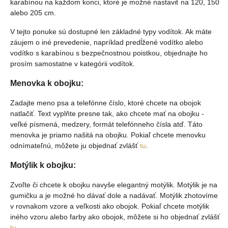
karabínou na každom konci, ktoré je možné nastaviť na 120, 150
alebo 205 cm.
V tejto ponuke sú dostupné len základné typy vodítok. Ak máte
záujem o iné prevedenie, napríklad predĺžené vodítko alebo
vodítko s karabínou s bezpečnostnou poistkou, objednajte ho
prosím samostatne v kategórii vodítok.
Menovka k obojku:
Zadajte meno psa a telefónne číslo, ktoré chcete na obojok
natlačiť. Text vyplňte presne tak, ako chcete mať na obojku -
veľké písmená, medzery, formát telefónneho čísla atď. Táto
menovka je priamo našitá na obojku. Pokiaľ chcete menovku
odnímateľnú, môžete ju objednať zvlášť
tu
.
Motýlik k obojku:
Zvoľte či chcete k obojku navyše elegantný motýlik. Motýlik je na
gumičku a je možné ho dávať dole a nadávať. Motýlik zhotovíme
v rovnakom vzore a veľkosti ako obojok. Pokiaľ chcete motýlik
iného vzoru alebo farby ako obojok, môžete si ho objednať zvlášť
tu
.