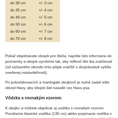
do 30 cm
+/- 3 cm
do 35 cm
+/- 4 cm
do 40 cm
+/- 5 cm
do 50 cm
+/- 6 cm
do 60 cm
+/- 7 cm
do 70 cm
+/- 8 cm
Pokiaľ objednávate obojok pre šteňa, napíšte túto informáciu do
poznámky a obojok vyrobíme tak, aby veľkosť išlo iba zväčšovať
(od súčasného obvodu krku pôjde zväčšiť o dvojnásobok vyššie
uvedenej nastaviteľnosti).
Pri polosťahovacích a martingale obojkoch je nutné zadať ešte
obvod hlavy, aby obojok šiel nasadiť cez hlavu psa.
Vôdzka s rovnakým vzorom:
K obojku si môžete objednať aj vodítko s rovnakým vzorom.
Ponúkame klasické vodítka (130 cm) alebo prepínacie vodítka s