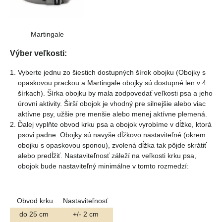
Martingale
Výber veľkosti:
Vyberte jednu zo šiestich dostupných šírok obojku (Obojky s
opaskovou prackou a Martingale obojky sú dostupné len v 4
šírkach). Šírka obojku by mala zodpovedať veľkosti psa a jeho
úrovni aktivity. Širší obojok je vhodný pre silnejšie alebo viac
aktívne psy, užšie pre menšie alebo menej aktívne plemená.
Ďalej vyplňte obvod krku psa a obojok vyrobíme v dĺžke, ktorá
psovi padne. Obojky sú navyše dĺžkovo nastaviteľné (okrem
obojku s opaskovou sponou), zvolená dĺžka tak pôjde skrátiť
alebo predĺžiť. Nastaviteľnosť záleží na veľkosti krku psa,
obojok bude nastaviteľný minimálne v tomto rozmedzí:
Obvod krku
Nastaviteľnosť
do 25 cm
+/- 2 cm