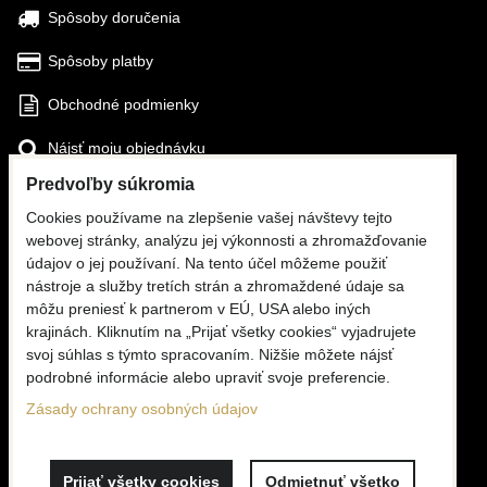
Spôsoby doručenia
Spôsoby platby
Obchodné podmienky
Nájsť moju objednávku
Predvoľby súkromia
SLEDUJTE NÁS
Cookies používame na zlepšenie vašej návštevy tejto
webovej stránky, analýzu jej výkonnosti a zhromažďovanie
Facebook
údajov o jej používaní. Na tento účel môžeme použiť
nástroje a služby tretích strán a zhromaždené údaje sa
Instagram
môžu preniesť k partnerom v EÚ, USA alebo iných
krajinách. Kliknutím na „Prijať všetky cookies“ vyjadrujete
KONTAKTY
svoj súhlas s týmto spracovaním. Nižšie môžete nájsť
podrobné informácie alebo upraviť svoje preferencie.
☎
+420 776 806 676
(PO - PI, 6 - 16:00)
Zásady ochrany osobných údajov
✉
info@mooria.eu
Prijať všetky cookies
Odmietnuť všetko