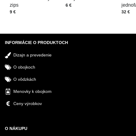
zips
Cena s DPH
jednof
6 €
Cena s DPH
Cena s
9 €
32 €
Odoslať
INFORMÁCIE O PRODUKTOCH
Dizajn a prevedenie
O obojkoch
O vôdzkách
Menovky k obojkom
Ceny výrobkov
O NÁKUPU