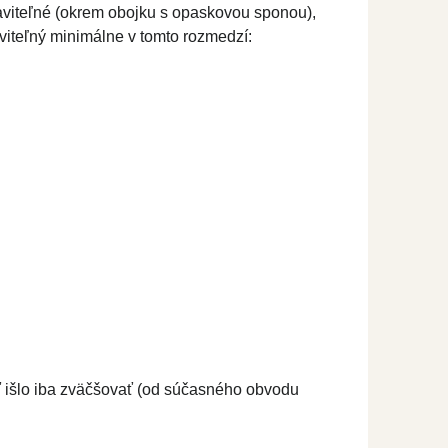
taviteľné (okrem obojku s opaskovou sponou),
aviteľný minimálne v tomto rozmedzí:
ť išlo iba zväčšovať (od súčasného obvodu