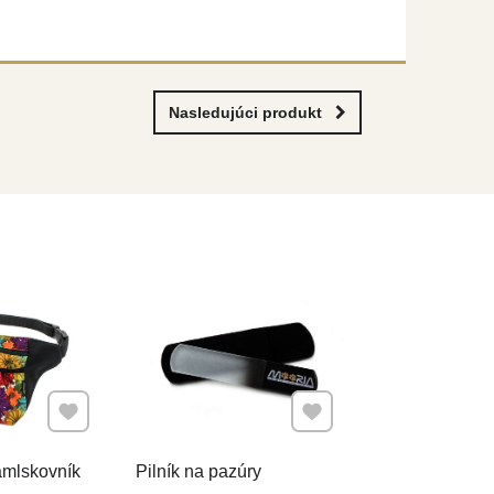
Nasledujúci produkt
Pridať k Obľúbeným
Pridať k Obľúbeným
mlskovník
Pilník na pazúry