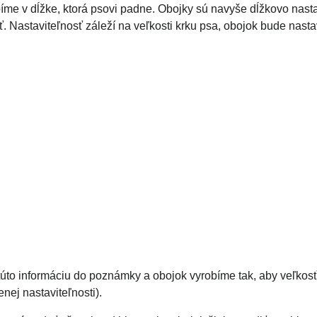
bíme v dĺžke, ktorá psovi padne. Obojky sú navyše dĺžkovo nas
iť. Nastaviteľnosť záleží na veľkosti krku psa, obojok bude nast
 túto informáciu do poznámky a obojok vyrobíme tak, aby veľkos
nej nastaviteľnosti).