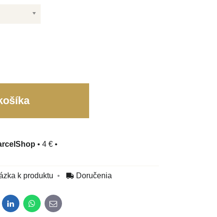
košíka
arcelShop
•
4 €
•
ázka k produktu
Doručenia
dit
LinkedIn
WhatsApp
E-mail