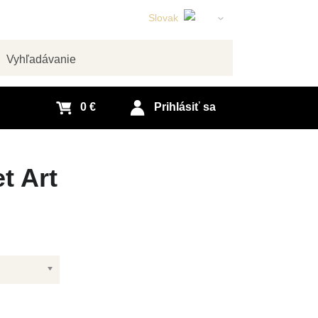
Slovak
English
Czech
adať
German
0 €
Prihlásiť sa
t Art