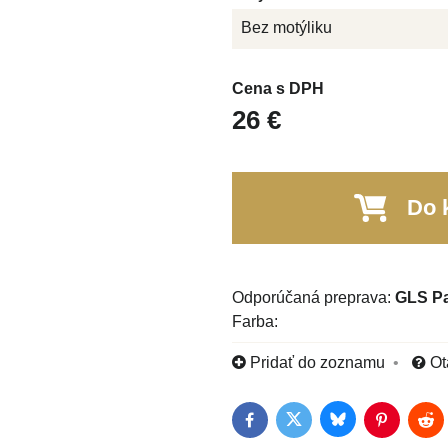
Bez motýliku
Cena s DPH
26 €
Do 
GLS P
Farba:
Pridať do zoznamu
Ot
Bluesky
Twitter
Facebook
Pinterest
Red