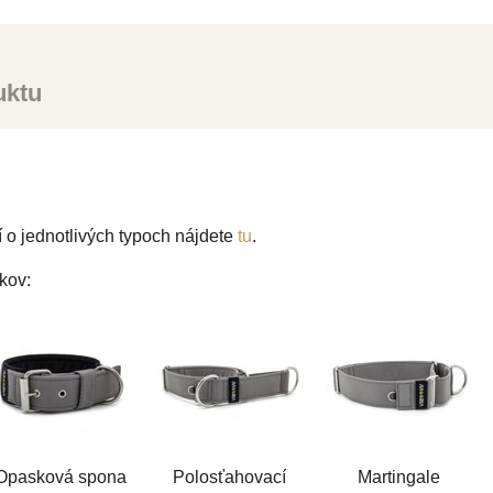
uktu
 o jednotlivých typoch nájdete
tu
.
kov:
Opasková spona
Polosťahovací
Martingale