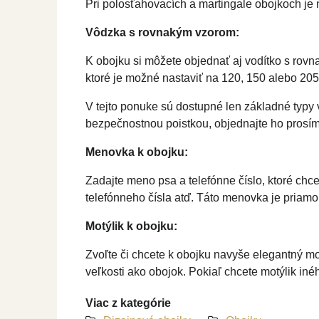
Pri polosťahovacích a martingale obojkoch je 
Vôdzka s rovnakým vzorom:
K obojku si môžete objednať aj vodítko s rov
ktoré je možné nastaviť na 120, 150 alebo 205
V tejto ponuke sú dostupné len základné typy 
bezpečnostnou poistkou, objednajte ho prosím 
Menovka k obojku:
Zadajte meno psa a telefónne číslo, ktoré chce
telefónneho čísla atď. Táto menovka je priam
Motýlik k obojku:
Zvoľte či chcete k obojku navyše elegantný mo
veľkosti ako obojok. Pokiaľ chcete motýlik in
Viac z kategórie