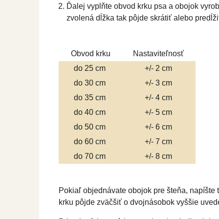
Ďalej vyplňte obvod krku psa a obojok vyro
zvolená dĺžka tak pôjde skrátiť alebo predĺž
Obvod krku
Nastaviteľnosť
do 25 cm
+/- 2 cm
do 30 cm
+/- 3 cm
do 35 cm
+/- 4 cm
do 40 cm
+/- 5 cm
do 50 cm
+/- 6 cm
do 60 cm
+/- 7 cm
do 70 cm
+/- 8 cm
Pokiaľ objednávate obojok pre šteňa, napíšte
krku pôjde zväčšiť o dvojnásobok vyššie uvede