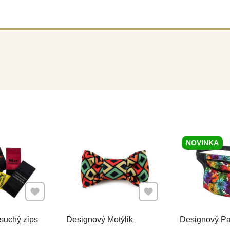
NOVINKA
Pridať k Obľúbeným
Pridať k Obľúbeným
suchý zips
Designový Motýlik
Designový Pa