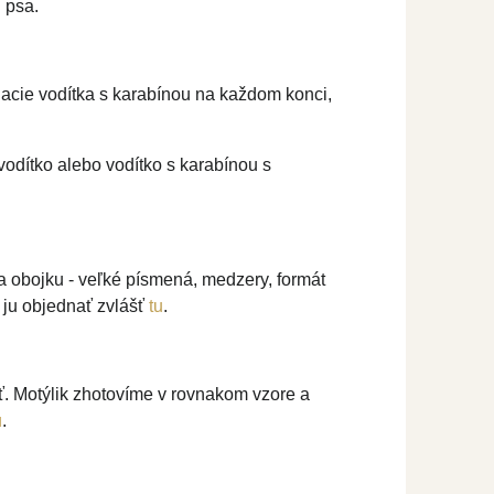
 psa.
acie vodítka s karabínou na každom konci,
vodítko alebo vodítko s karabínou s
na obojku - veľké písmená, medzery, formát
 ju objednať zvlášť
tu
.
ť. Motýlik zhotovíme v rovnakom vzore a
u
.