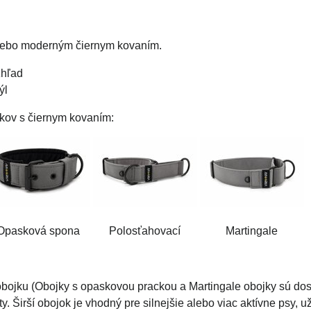
alebo moderným čiernym kovaním.
zhľad
ýl
jkov s čiernym kovaním:
Opasková spona
Polosťahovací
Martingale
obojku (Obojky s opaskovou prackou a Martingale obojky sú dost
ty. Širší obojok je vhodný pre silnejšie alebo viac aktívne psy,