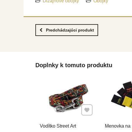
Dizajnové obojky
Obojky
Predchádzajúci produkt
Doplnky k tomuto produktu
Pridať k Obľúbeným
Vodítko Street Art
Menovka na 