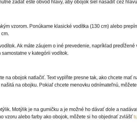
nutné zadať ešte obvod hlavy, aby obojok šiel nasadiť cez hlavu
nakým vzorom. Ponúkame klasické vodítka (130 cm) alebo prepín
 cm.
vodítok. Ak máte záujem o iné prevedenie, napríklad predĺžené 
samostatne v kategórii vodítok.
te na obojok natlačiť. Text vyplňte presne tak, ako chcete mať 
o našitá na obojku. Pokiaľ chcete menovku odnímateľnú, môžete
týlik. Motýlik je na gumičku a je možné ho dávať dole a nadáva
ého vzoru alebo farby ako obojok, môžete si ho objednať zvlášť
t