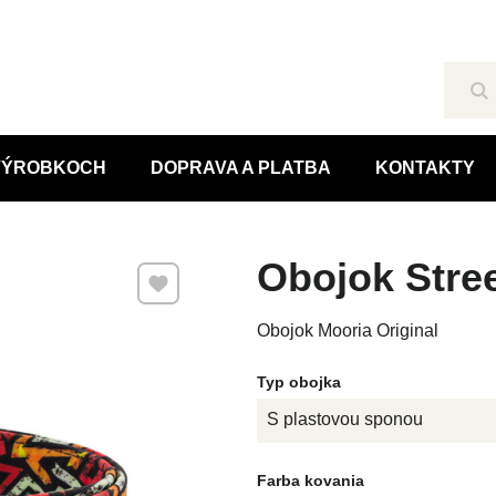
Hľ
 VÝROBKOCH
DOPRAVA A PLATBA
KONTAKTY
Obojok Stree
Pridať k Obľúbeným
Obojok Mooria Original
Typ obojka
S plastovou sponou
Farba kovania