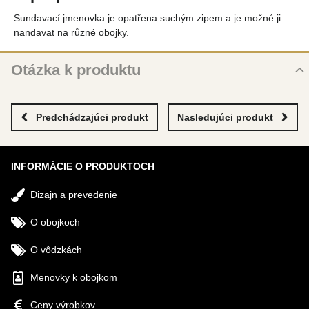
Sundavací jmenovka je opatřena suchým zipem a je možné ji
nandavat na různé obojky.
Otázka k produktu
Nová otázka k produktu
MENO
Predchádzajúci produkt
Nasledujúci produkt
INFORMÁCIE O PRODUKTOCH
VÁŠ E-MAIL
Dizajn a prevedenie
VAŠA OTÁZKA K PRODUKTU
O obojkoch
O vôdzkách
Menovky k obojkom
Ceny výrobkov