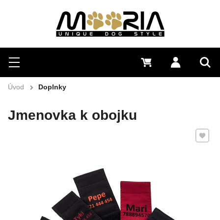
Hľadať
Menu
0 €
Prihlásiť 
Vyh
Úvod
Doplnky
Jmenovka k obojku
Pridať 