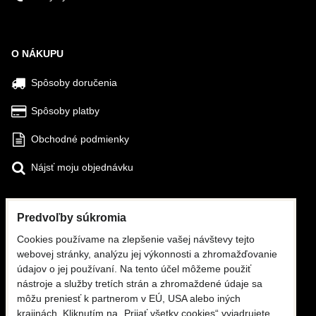
Odoslať
O NÁKUPU
Spôsoby doručenia
Spôsoby platby
Obchodné podmienky
Nájsť moju objednávku
SLEDUJTE NÁS
Predvoľby súkromia
Facebook
Cookies používame na zlepšenie vašej návštevy tejto
webovej stránky, analýzu jej výkonnosti a zhromažďovanie
Instagram
údajov o jej používaní. Na tento účel môžeme použiť
nástroje a služby tretích strán a zhromaždené údaje sa
KONTAKTY
môžu preniesť k partnerom v EÚ, USA alebo iných
krajinách. Kliknutím na „Prijať všetky cookies“ vyjadrujete