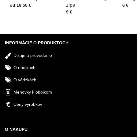
Cena s DPH
zips
Cena s
od 16.50 €
6 €
Cena s DPH
9 €
Odoslať
INFORMÁCIE O PRODUKTOCH
Dizajn a prevedenie
O obojkoch
O vôdzkách
Menovky k obojkom
Ceny výrobkov
O NÁKUPU