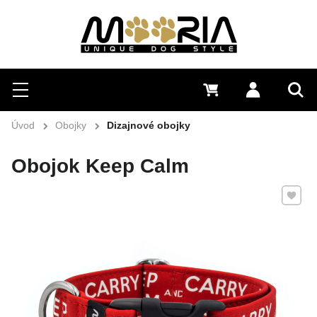
Hľadať
Menu
0 €
Prihlásiť 
Vyh
Úvod
Obojky
Dizajnové obojky
Obojok Keep Calm
Pridať 