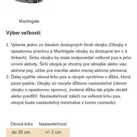
Martingale
Výber veľkosti:
Vyberte jednu zo šiestich dostupných šírok obojku (Obojky s
opaskovou prackou a Martingale obojky sú dostupné len v 4
šírkach). Šírka obojku by mala zodpovedať veľkosti psa a jeho
úrovni aktivity. Širší obojok je vhodný pre silnejšie alebo viac
aktívne psy, užšie pre menšie alebo menej aktívne plemená.
Ďalej vyplňte obvod krku psa a obojok vyrobíme v dĺžke, ktorá
psovi padne. Obojky sú navyše dĺžkovo nastaviteľné (okrem
obojku s opaskovou sponou), zvolená dĺžka tak pôjde skrátiť
alebo predĺžiť. Nastaviteľnosť záleží na veľkosti krku psa,
obojok bude nastaviteľný minimálne v tomto rozmedzí:
Obvod krku
Nastaviteľnosť
do 25 cm
+/- 2 cm