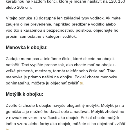
karabínou na každom konci, ktoré je možné nastaviť na 120, 150
alebo 205 cm.
V tejto ponuke sú dostupné len základné typy vodítok. Ak máte
záujem o iné prevedenie, napríklad predĺžené vodítko alebo
vodítko s karabínou s bezpečnostnou poistkou, objednajte ho
prosím samostatne v kategórii vodítok.
Menovka k obojku:
Zadajte meno psa a telefónne číslo, ktoré chcete na obojok
natlačiť. Text vyplňte presne tak, ako chcete mať na obojku -
veľké písmená, medzery, formát telefónneho čísla atď. Táto
menovka je priamo našitá na obojku. Pokiaľ chcete menovku
odnímateľnú, môžete ju objednať zvlášť
tu
.
Motýlik k obojku:
Zvoľte či chcete k obojku navyše elegantný motýlik. Motýlik je na
gumičku a je možné ho dávať dole a nadávať. Motýlik zhotovíme
v rovnakom vzore a veľkosti ako obojok. Pokiaľ chcete motýlik
iného vzoru alebo farby ako obojok, môžete si ho objednať zvlášť
tu
.