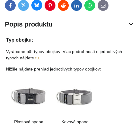
Bluesky
Twitter
Facebook
Pinterest
Reddit
LinkedIn
WhatsApp
E-mail
Popis produktu
Typ obojku:
Vyrábame päť typov obojkov: Viac podrobností o jednotlivých
typoch nájdete
tu
.
Nižšie nájdete prehľad jednotlivých typov obojkov:
Plastová spona
Kovová spona