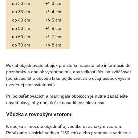
do 30 cm
+/- 3 cm
do 35 cm
+/- 4 cm
do 40 cm
+/- 5 cm
do 50 cm
+/- 6 cm
do 60 cm
+/- 7 cm
do 70 cm
+/- 8 cm
Pokiaľ objednávate obojok pre šteňa, napíšte túto informáciu do
poznámky a obojok vyrobíme tak, aby veľkosť išlo iba zväčšovať
(od súčasného obvodu krku pôjde zväčšiť o dvojnásobok vyššie
uvedenej nastaviteľnosti).
Pri polosťahovacích a martingale obojkoch je nutné zadať ešte
obvod hlavy, aby obojok šiel nasadiť cez hlavu psa.
Vôdzka s rovnakým vzorom:
K obojku si môžete objednať aj vodítko s rovnakým vzorom.
Ponúkame klasické vodítka (130 cm) alebo prepínacie vodítka s