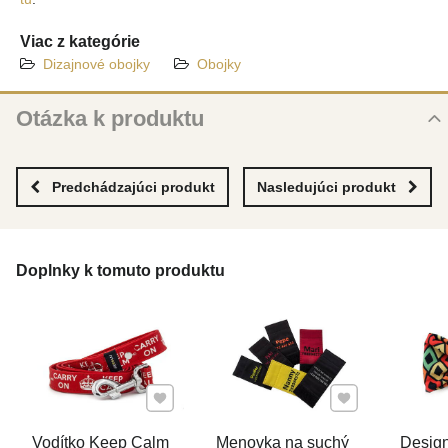
Viac z kategórie
Dizajnové obojky
Obojky
Otázka k produktu
Nová otázka k produktu
MENO
Predchádzajúci produkt
Nasledujúci produkt
VÁŠ E-MAIL
Doplnky k tomuto produktu
VAŠA OTÁZKA K PRODUKTU
Pridať k Obľúbeným
Pridať k Obľúben
Vodítko Keep Calm
Menovka na suchý
Design