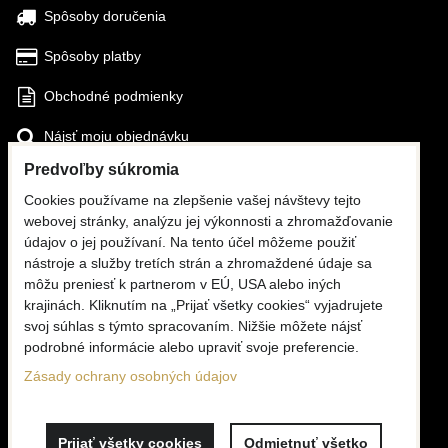
Spôsoby doručenia
Spôsoby platby
Obchodné podmienky
Nájsť moju objednávku
Predvoľby súkromia
SLEDUJTE NÁS
Cookies používame na zlepšenie vašej návštevy tejto
webovej stránky, analýzu jej výkonnosti a zhromažďovanie
Facebook
údajov o jej používaní. Na tento účel môžeme použiť
nástroje a služby tretích strán a zhromaždené údaje sa
Instagram
môžu preniesť k partnerom v EÚ, USA alebo iných
krajinách. Kliknutím na „Prijať všetky cookies“ vyjadrujete
KONTAKTY
svoj súhlas s týmto spracovaním. Nižšie môžete nájsť
podrobné informácie alebo upraviť svoje preferencie.
☎
+420 776 806 676
(PO - PI, 6 - 16:00)
Zásady ochrany osobných údajov
✉
info@mooria.eu
Prijať všetky cookies
Odmietnuť všetko