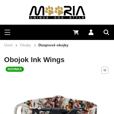
Hľadať
Menu
0 €
Prihlásiť 
Vyh
Úvod
Obojky
Dizajnové obojky
Obojok Ink Wings
Pridať 
NOVINKA