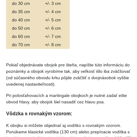
do 30 cm
+/- 3 cm
do 35 cm
+/- 4 cm
do 40 cm
+/- 5 cm
do 50 cm
+/- 6 cm
do 60 cm
+/- 7 cm
do 70 cm
+/- 8 cm
Pokiaľ objednávate obojok pre šteňa, napíšte túto informáciu do
poznámky a obojok vyrobíme tak, aby veľkosť išlo iba zväčšovať
(od súčasného obvodu krku pôjde zväčšiť o dvojnásobok vyššie
uvedenej nastaviteľnosti).
Pri polosťahovacích a martingale obojkoch je nutné zadať ešte
obvod hlavy, aby obojok šiel nasadiť cez hlavu psa.
Vôdzka s rovnakým vzorom:
K obojku si môžete objednať aj vodítko s rovnakým vzorom.
Ponúkame klasické vodítka (130 cm) alebo prepínacie vodítka s