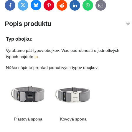
Bluesky
Twitter
Facebook
Pinterest
Reddit
LinkedIn
WhatsApp
E-mail
Popis produktu
Typ obojku:
Vyrábame päť typov obojkov: Viac podrobností o jednotlivých
typoch nájdete
tu
.
Nižšie nájdete prehľad jednotlivých typov obojkov:
Plastová spona
Kovová spona