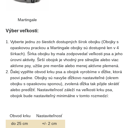
Martingale
Výber veľkosti:
Vyberte jednu zo šiestich dostupných šírok obojku (Obojky s
opaskovou prackou a Martingale obojky sú dostupné len v 4
šírkach). Šírka obojku by mala zodpovedať veľkosti psa a jeho
úrovni aktivity. Širší obojok je vhodný pre silnejšie alebo viac
aktívne psy, užšie pre menšie alebo menej aktívne plemená.
Ďalej vyplňte obvod krku psa a obojok vyrobíme v dĺžke, ktorá
psovi padne. Obojky sú navyše dĺžkovo nastaviteľné (okrem
obojku s opaskovou sponou), zvolená dĺžka tak pôjde skrátiť
alebo predĺžiť. Nastaviteľnosť záleží na veľkosti krku psa,
obojok bude nastaviteľný minimálne v tomto rozmedzí:
Obvod krku
Nastaviteľnosť
do 25 cm
+/- 2 cm