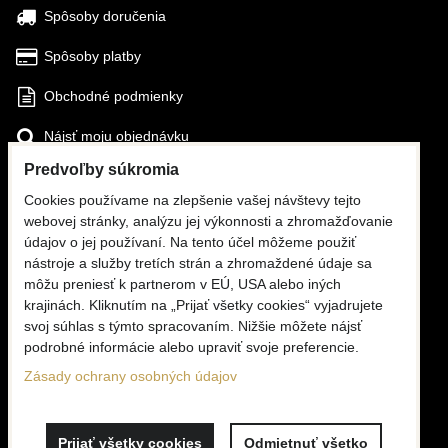
Spôsoby doručenia
Spôsoby platby
Obchodné podmienky
Nájsť moju objednávku
Predvoľby súkromia
SLEDUJTE NÁS
Cookies používame na zlepšenie vašej návštevy tejto
webovej stránky, analýzu jej výkonnosti a zhromažďovanie
Facebook
údajov o jej používaní. Na tento účel môžeme použiť
nástroje a služby tretích strán a zhromaždené údaje sa
Instagram
môžu preniesť k partnerom v EÚ, USA alebo iných
krajinách. Kliknutím na „Prijať všetky cookies“ vyjadrujete
KONTAKTY
svoj súhlas s týmto spracovaním. Nižšie môžete nájsť
podrobné informácie alebo upraviť svoje preferencie.
☎
+420 776 806 676
(PO - PI, 6 - 16:00)
Zásady ochrany osobných údajov
✉
info@mooria.eu
Prijať všetky cookies
Odmietnuť všetko