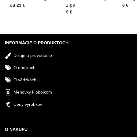
Cena s DPH
zips
Cena s
od 23 €
6 €
Cena s DPH
9 €
Odoslať
INFORMÁCIE O PRODUKTOCH
Dizajn a prevedenie
O obojkoch
O vôdzkách
Menovky k obojkom
Ceny výrobkov
O NÁKUPU