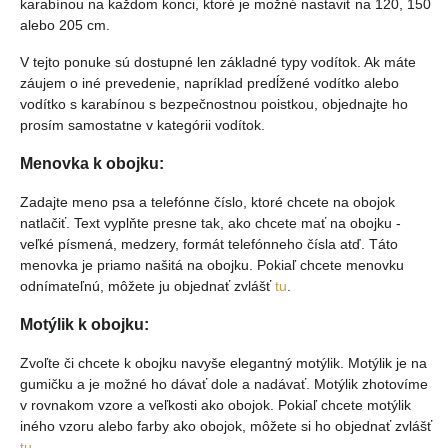
karabínou na každom konci, ktoré je možné nastaviť na 120, 150
alebo 205 cm.
V tejto ponuke sú dostupné len základné typy vodítok. Ak máte
záujem o iné prevedenie, napríklad predĺžené vodítko alebo
vodítko s karabínou s bezpečnostnou poistkou, objednajte ho
prosím samostatne v kategórii vodítok.
Menovka k obojku:
Zadajte meno psa a telefónne číslo, ktoré chcete na obojok
natlačiť. Text vyplňte presne tak, ako chcete mať na obojku -
veľké písmená, medzery, formát telefónneho čísla atď. Táto
menovka je priamo našitá na obojku. Pokiaľ chcete menovku
odnímateľnú, môžete ju objednať zvlášť
tu
.
Motýlik k obojku:
Zvoľte či chcete k obojku navyše elegantný motýlik. Motýlik je na
gumičku a je možné ho dávať dole a nadávať. Motýlik zhotovíme
v rovnakom vzore a veľkosti ako obojok. Pokiaľ chcete motýlik
iného vzoru alebo farby ako obojok, môžete si ho objednať zvlášť
tu
.