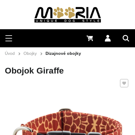
Hľadať
Menu
0 €
Prihlásiť 
Vyh
Úvod
Obojky
Dizajnové obojky
Obojok Giraffe
Pridať 