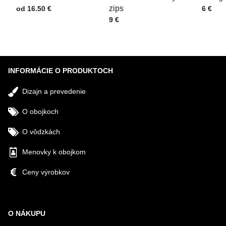
Cena s DPH
zips
Cena s
od 16.50 €
6 €
Cena s DPH
9 €
Odoslať
INFORMÁCIE O PRODUKTOCH
Dizajn a prevedenie
O obojkoch
O vôdzkách
Menovky k obojkom
Ceny výrobkov
O NÁKUPU