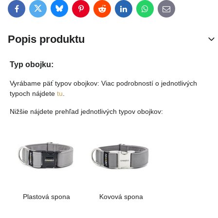
Bluesky
Twitter
Facebook
Pinterest
Reddit
LinkedIn
WhatsApp
E-mail
Popis produktu
Typ obojku:
Vyrábame päť typov obojkov: Viac podrobností o jednotlivých
typoch nájdete
tu
.
Nižšie nájdete prehľad jednotlivých typov obojkov:
Plastová spona
Kovová spona