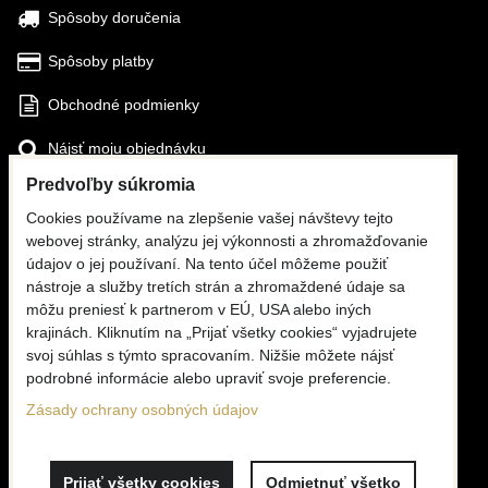
Spôsoby doručenia
Spôsoby platby
Obchodné podmienky
Nájsť moju objednávku
Predvoľby súkromia
SLEDUJTE NÁS
Cookies používame na zlepšenie vašej návštevy tejto
webovej stránky, analýzu jej výkonnosti a zhromažďovanie
Facebook
údajov o jej používaní. Na tento účel môžeme použiť
nástroje a služby tretích strán a zhromaždené údaje sa
Instagram
môžu preniesť k partnerom v EÚ, USA alebo iných
krajinách. Kliknutím na „Prijať všetky cookies“ vyjadrujete
KONTAKTY
svoj súhlas s týmto spracovaním. Nižšie môžete nájsť
podrobné informácie alebo upraviť svoje preferencie.
☎
+420 776 806 676
(PO - PI, 6 - 16:00)
Zásady ochrany osobných údajov
✉
info@mooria.eu
Prijať všetky cookies
Odmietnuť všetko