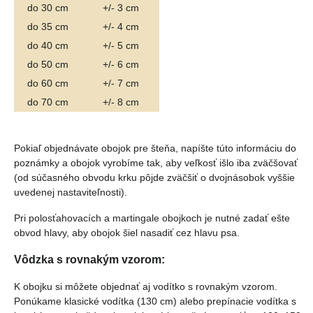
do 30 cm
+/- 3 cm
do 35 cm
+/- 4 cm
do 40 cm
+/- 5 cm
do 50 cm
+/- 6 cm
do 60 cm
+/- 7 cm
do 70 cm
+/- 8 cm
Pokiaľ objednávate obojok pre šteňa, napíšte túto informáciu do
poznámky a obojok vyrobíme tak, aby veľkosť išlo iba zväčšovať
(od súčasného obvodu krku pôjde zväčšiť o dvojnásobok vyššie
uvedenej nastaviteľnosti).
Pri polosťahovacích a martingale obojkoch je nutné zadať ešte
obvod hlavy, aby obojok šiel nasadiť cez hlavu psa.
Vôdzka s rovnakým vzorom:
K obojku si môžete objednať aj vodítko s rovnakým vzorom.
Ponúkame klasické vodítka (130 cm) alebo prepínacie vodítka s