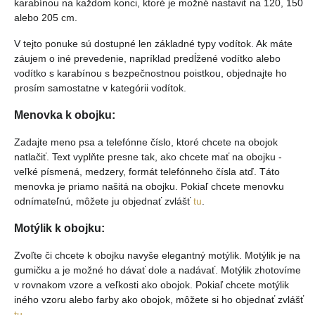
karabínou na každom konci, ktoré je možné nastaviť na 120, 150
alebo 205 cm.
V tejto ponuke sú dostupné len základné typy vodítok. Ak máte
záujem o iné prevedenie, napríklad predĺžené vodítko alebo
vodítko s karabínou s bezpečnostnou poistkou, objednajte ho
prosím samostatne v kategórii vodítok.
Menovka k obojku:
Zadajte meno psa a telefónne číslo, ktoré chcete na obojok
natlačiť. Text vyplňte presne tak, ako chcete mať na obojku -
veľké písmená, medzery, formát telefónneho čísla atď. Táto
menovka je priamo našitá na obojku. Pokiaľ chcete menovku
odnímateľnú, môžete ju objednať zvlášť
tu
.
Motýlik k obojku:
Zvoľte či chcete k obojku navyše elegantný motýlik. Motýlik je na
gumičku a je možné ho dávať dole a nadávať. Motýlik zhotovíme
v rovnakom vzore a veľkosti ako obojok. Pokiaľ chcete motýlik
iného vzoru alebo farby ako obojok, môžete si ho objednať zvlášť
tu
.