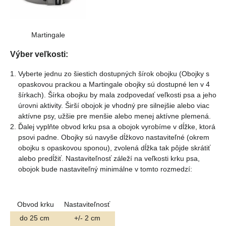
Martingale
Výber veľkosti:
Vyberte jednu zo šiestich dostupných šírok obojku (Obojky s
opaskovou prackou a Martingale obojky sú dostupné len v 4
šírkach). Šírka obojku by mala zodpovedať veľkosti psa a jeho
úrovni aktivity. Širší obojok je vhodný pre silnejšie alebo viac
aktívne psy, užšie pre menšie alebo menej aktívne plemená.
Ďalej vyplňte obvod krku psa a obojok vyrobíme v dĺžke, ktorá
psovi padne. Obojky sú navyše dĺžkovo nastaviteľné (okrem
obojku s opaskovou sponou), zvolená dĺžka tak pôjde skrátiť
alebo predĺžiť. Nastaviteľnosť záleží na veľkosti krku psa,
obojok bude nastaviteľný minimálne v tomto rozmedzí:
Obvod krku
Nastaviteľnosť
do 25 cm
+/- 2 cm