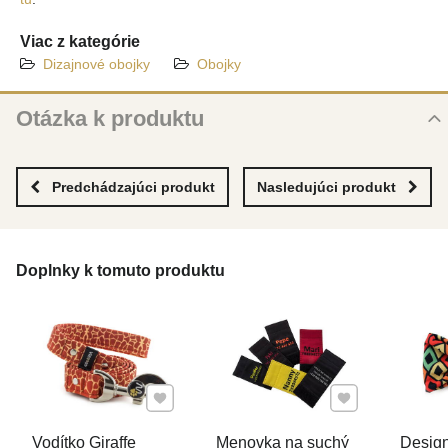
Viac z kategórie
Dizajnové obojky
Obojky
Otázka k produktu
Nová otázka k produktu
MENO
Predchádzajúci produkt
Nasledujúci produkt
VÁŠ E-MAIL
Doplnky k tomuto produktu
VAŠA OTÁZKA K PRODUKTU
Pridať k Obľúbeným
Pridať k Obľúben
Vodítko Giraffe
Menovka na suchý
Design