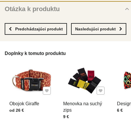
Otázka k produktu
Nová otázka k produktu
MENO
Predchádzajúci produkt
Nasledujúci produkt
VÁŠ E-MAIL
Doplnky k tomuto produktu
VAŠA OTÁZKA K PRODUKTU
Pridať k Obľúbeným
Pridať k Obľúben
Obojok Giraffe
Menovka na suchý
Design
Cena s DPH
zips
Cena s
od 26 €
6 €
Cena s DPH
9 €
Odoslať