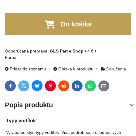
Do košíka
GLS ParcelShop
•
4 €
•
Farba:
Pridať do zoznamu
Otázka k produktu
Doručenia
Bluesky
Twitter
Facebook
Pinterest
Reddit
LinkedIn
WhatsApp
E-mail
Popis produktu
Typy vodítok:
Vyrábame štyri typy vodítok. Viac podrobností o jednotlivých