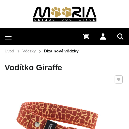
Hľadať
Menu
0 €
Prihlásiť 
Vyh
Úvod
Vôdzky
Dizajnové vôdzky
Vodítko Giraffe
Pridať 